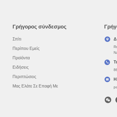
Γρήγορος σύνδεσμος
Γρήγ
Σπίτι
Δ
R
Περίπου Εμείς
N
Προϊόντα
Τ
Ειδήσεις
8
Περιπτώσεις
Η
Μας Ελάτε Σε Επαφή Με
p