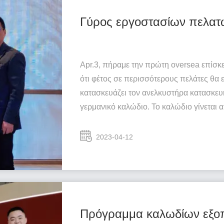
Γύρος εργοστασίων πελατ
Apr.3, πήραμε την πρώτη oversea επίσκ
ότι φέτος σε περισσότερους πελάτες θα 
κατασκευάζει τον ανελκυστήρα κατασκευή
γερμανικό καλώδιο. Το καλώδιο γίνεται απ
2023-04-12
Πρόγραμμα καλωδίων εξο