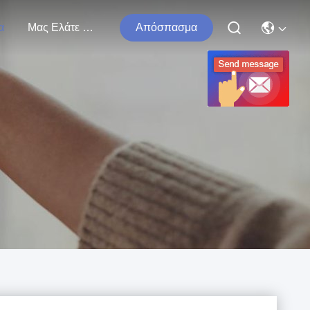
α
Μας Ελάτε Σε Επαφή Με
Απόσπασμα