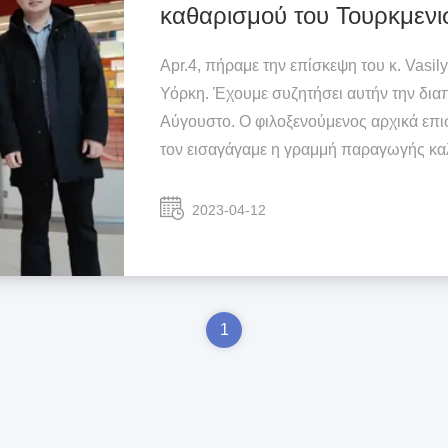
καθαρισμού του Τουρκμενι
Apr.4, πήραμε την επίσκεψη του κ. Vasil
Υόρκη. Έχουμε συζητήσει αυτήν την δι
Αύγουστο. Ο φιλοξενούμενος αρχικά επι
τον εισαγάγαμε η γραμμή παραγωγής καλ
2023-04-12
1