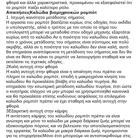
φθορά και άλλα χαρακτηριστικά, προκειμένου να εξασφαλιστεί ότι
το ρομπότ παίζει καλύτερο ρόλο.
Απαιτήσεις
Καλώδια βιομηχανικών ρομπότ
1. Ισχυρή ικανότητα μετάδοσης σήματος
Η εργασία του ρομπότ βασίζεται κυρίως στις οδηγίες που εκδίδει
ο υπολογιστής, αλλά ο τρόπος με τον οποίο το σήμα του
υπολογιστή μπορεί να μεταδοθεί στον οδηγό μηχανής εξαρτάται
κυρίως από το καλώδιο.Αν η ποιότητα του καλωδίου είναι καλή,
τότε ο χρόνος μετάδοσης του σήματος είναι σύντομος και πολύ
ακριβής, αλλά αν η ποιότητα του καλωδίου δεν είναι καλή, αυτό
θα επηρεάσει αναπόφευκτα τη μετάδοση του σήματος,και δεν θα
είναι σε θέση να κάνει το ρομπότ να λειτουργήσει σταθερά και να
εκτελέσει τις σχετικές οδηγίες..
2Καλή αντοχή στην φθορά
Η καλή αντοχή στην φθορά είναι η απαίτηση που πρέπει να
πληροί το καλώδιο ρομπότ, επειδή η μακροχρόνια κίνηση του
καλωδίου θα προκαλέσει βλάβη στο καλώδιο πυρήνα.,θα
επηρεάσει την εσωτερική μετάδοση καλωδίου πυρήνα, έτσι ώστε
ο κινητήρας ελέγχου να μην μπορεί να χρησιμοποιηθεί κανονικά
και θα προκαλέσει επίσης κινδύνους ασφάλειας.το επιλεγμένο
καλώδιο ρομπότ πρέπει να έχει σταθερή και καλή αντοχή στην
φθορά.
3Εξαιρετική αντοχή στην κάμψη
Η αντίσταση κάμψης του καλωδίου ρομπότ πρέπει να είναι
ανώτερη και μόνο το καλώδιο με μακρά διάρκεια ζωής μπορεί να
εξοικονομήσει πόρους και να βελτιώσει την αποτελεσματικότητα
της εργασίας.Τα καλώδια με μακρά διάρκεια ζωής προτιμούνται
για τις επιχειρήσειςΜόνο έτσι μπορούμε να ανταποκριθούμε στις