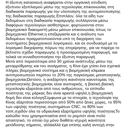
Η έξυπνη κατασκευή αναφέρεται στην οργανική σύνδεση
έξυπνου εξοπλισμού μέσω της τεχνολογίας επικοινωνίας στη
διαδικασία παραγωγής για την υλοποίηση της αυτοματοποίησης
της διαδικασίας παραγωγής.Επιπλέον, όλα τα είδη των
δεδομένων στη διαδικασία παραγωγής συλλέγονται μέσω
διαφόρων τεχνολογιών αισθητήρων, φορτώνονται στον
βιομηχανικό διακομιστή μέσω μέσων επικοινωνίας όπως το
βιομηχανικό Ethernet,η επεξεργασία και η ανάλυση των
δεδομένων πραγματοποιούνται υπό τη διαχείριση του
συστήματος βιομηχανικού λογισμικού, και σε συνδυασμό με το
λογισμικό διαχείρισης πόρων της επιχείρησης, για να παρέχει το
βέλτιστο σχέδιο παραγωγής ή προσαρμοσμένη παραγωγή, και
τελικά να συνειδητοποιήσει την έξυπνη παραγωγή.
Μετά από περισσότερα από 30 χρόνια ανάπτυξης μέσω της
μεταρρύθμισης και του ανοίγματος, η Κίνα έχει χτίσει ένα σχετικά
πλήρες βιομηχανικό σύστημα.και η βιομηχανική κλίμακα
αντιπροσωπεύει περίπου το 20% της παγκόσμιας μεταποιητικής
βιομηχανίαςΩστόσο, η ανεξάρτητη ικανότητα καινοτομίας της
μεταποιητικής βιομηχανίας είναι ανεπαρκής, η βασική βασική
τεχνολογία εξαρτάται από τους ανθρώπους, το επίπεδο
ποιότητας της μάρκας δεν είναι αρκετά υψηλό,η βιομηχανική
δομή δεν είναι εύλογηΣύμφωνα με τα στοιχεία, η τεχνολογία της
Κίνας εξαρτάται περισσότερο από 50% από ξένες χώρες, το 95%
των υψηλής ποιότητας συστημάτων CNC, το 80% των
τσιπ,σχεδόν όλα τα υδραυλικά εξαρτήματα υψηλής ποιότηταςΤο
καλώδιο που χρησιμοποιείται από το ρομπότ είναι πολύ
απαιτητικό, το οποίο όχι μόνο διαθέτει ισχυρή ικανότητα
μετάδοσης σήματος, αλλάαλλά έχει επίσης καλή αντοχή στην