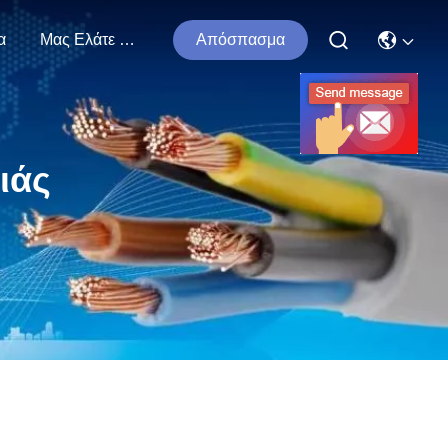
α
Μας Ελάτε Σε Επαφή Με
Απόσπασμα
ιάς