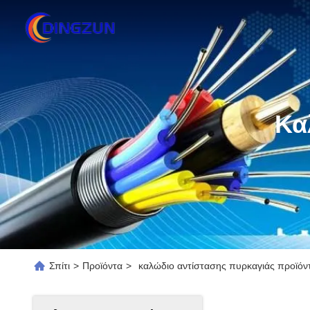
Κα
Σπίτι
>
Προϊόντα
>
καλώδιο αντίστασης πυρκαγιάς προϊόντ