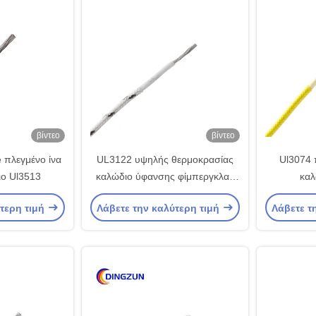
βίντεο
βίντεο
 πλεγμένο ίνα
UL3122 υψηλής θερμοκρασίας
Ul3074 
ιο Ul3513
καλώδιο ύφανσης φίμπεργκλας
καλ
για το φούρνο εγχώριου
ύτερη τιμή
Λάβετε την καλύτερη τιμή
Λάβετε τ
ψησίματος