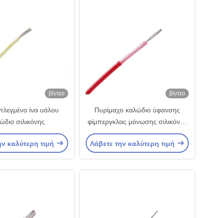
βίντεο
βίντεο
πλεγμένο ίνα υάλου
Πυρίμαχο καλώδιο ύφανσης
ώδιο σιλικόνης
φίμπεργκλας μόνωσης σιλικόνης
λαστιχένιο για την ενοργάνωση
ην καλύτερη τιμή
Λάβετε την καλύτερη τιμή