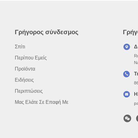
Γρήγορος σύνδεσμος
Γρήγ
Σπίτι
Δ
R
Περίπου Εμείς
N
Προϊόντα
Τ
Ειδήσεις
8
Περιπτώσεις
Η
Μας Ελάτε Σε Επαφή Με
p