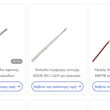
βίντεο
ώδιο ύφανσης
Καλώδιο πυρίμαχης αντοχής
Υψηλής θ
 καλωδίων
60245 IEC LSZH για ηλεκτρικές
KBFPB αν
αγιάς μόνωσης
συσκευές με συμπαγή έλικα
ύτερη τιμή
Λάβετε την καλύτερη τιμή
Λάβετε τ
νης