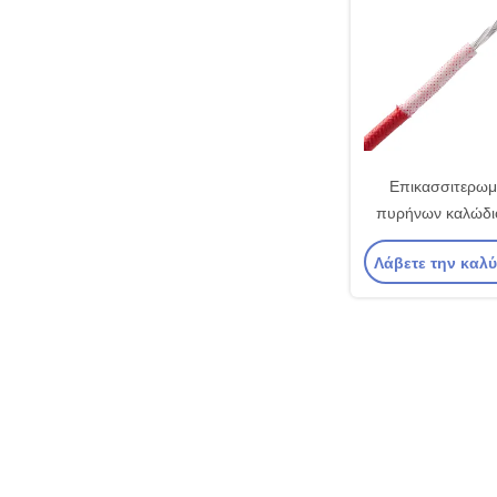
Επικασσιτερωμ
πυρήνων καλώδι
πυρκαγιάς σιλικό
Λάβετε την καλ
λάστιχο για 