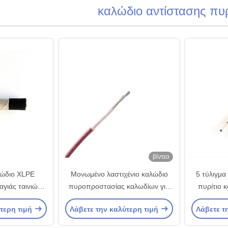
καλώδιο αντίστασης πυ
βίντεο
λώδιο XLPE
Μονωμένο λαστιχένιο καλώδιο
5 τύλιγμα
γιάς ταινιών
πυροπροστασίας καλωδίων για
πυρίτιο 
που μονώνεται
τις ηλεκτρονικές συσκευές
πυρκαγι
ύτερη τιμή
Λάβετε την καλύτερη τιμή
Λάβετε τ