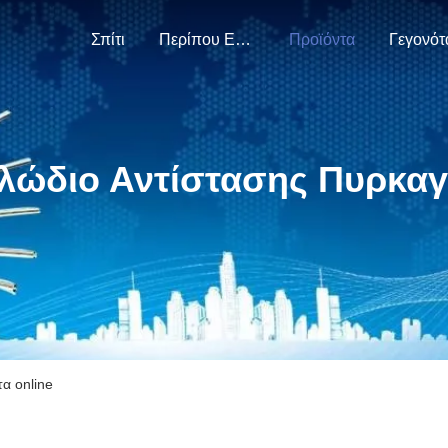
Σπίτι
Περίπου Εμείς
Προϊόντα
Γεγονότ
λώδιο Αντίστασης Πυρκαγ
α online