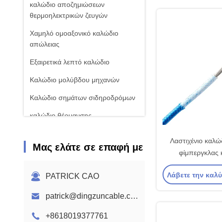
καλώδιο αποζημιώσεων
θερμοηλεκτρικών ζευγών
Χαμηλό ομοαξονικό καλώδιο
απώλειας
Εξαιρετικά λεπτό καλώδιο
Καλώδιο μολύβδου μηχανών
Καλώδιο σημάτων σιδηροδρόμων
καλώδιο θέρμανσης
Λαστιχένιο καλ
Μας ελάτε σε επαφή με
φίμπεργκλας
αντίστασης πυρκ
Λάβετε την καλ
PATRICK CAO
σιλικό
patrick@dingzuncable.com
+8618019377761