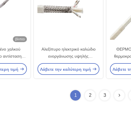
βίντεο
ένο χαλκού
Αλεξίπυρο ηλεκτρικό καλώδιο
ΘΕΡΜΟ
ο αντίστασης
ενοργάνωσης υψηλής
θερμοκρα
νης μονωμένο
θερμοκρασίας
αντίστασ
ύτερη τιμή
Λάβετε την καλύτερη τιμή
Λάβετε τ
ηλεκτρικό
που τ
1
2
3