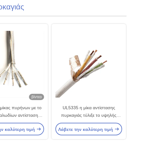
ρκαγιάς
βίντεο
 μίκας πυρήνων με το
UL5335 η μίκα αντίστασης
καλωδίων αντίστασης
πυρκαγιάς τύλιξε το υψηλής
άς ανιχνευτών που
θερμοκρασίας καλώδιο για την
ην καλύτερη τιμή
Λάβετε την καλύτερη τιμή
ντύνεται
ενοργάνωση