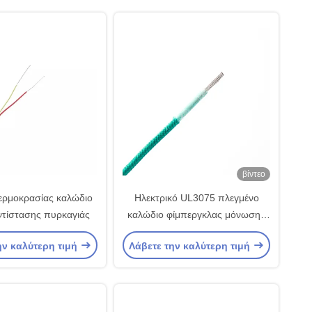
βίντεο
ερμοκρασίας καλώδιο
Ηλεκτρικό UL3075 πλεγμένο
τίστασης πυρκαγιάς
καλώδιο φίμπεργκλας μόνωσης
σιλικόνης λαστιχένιο για το
ην καλύτερη τιμή
Λάβετε την καλύτερη τιμή
φωτισμό