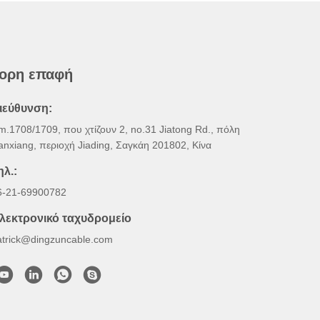
ορη επαφή
ιεύθυνση:
m.1708/1709, που χτίζουν 2, no.31 Jiatong Rd., πόλη
anxiang, περιοχή Jiading, Σαγκάη 201802, Κίνα
ηλ.:
6-21-69900782
λεκτρονικό ταχυδρομείο
atrick@dingzuncable.com