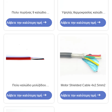
Πολυ πυρήνας 9 καλώδιο
Υψηλής θερμοκρασίας καλώδιο
σιλικόνης μόνωσης καλωδίων
τέσσερα μολύβδου μηχανών
FEP μολύβδου μηχανών
καλώδιο ηλεκτρικών κινητήρων
Λάβετε την καλύτερη τιμή
Λάβετε την καλύτερη τιμή
πυρήνων 9x16awg
πυρήνων
Πολυ καλώδιο μολύβδου
Motor Shielded Cable 4x2.5mm2
μηχανών πυρήνων 3x14AWG για
τις ηλεκτρονικές συσκευές
Λάβετε την καλύτερη τιμή
Λάβετε την καλύτερη τιμή