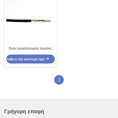
Πολυ προστατευμένο πυρήνας
καλώδιο FEP/PFA για τις υψηλής
θερμοκρασίας μηχανές
Λάβετε την καλύτερη τιμή
1
Γρήγορη επαφή