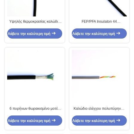
Υψηλής θερμοκρασίας καλώδιο
FEP/PFA Insulaton 44
για το καλώδιο μολύβδου
θωρακισμένο καλώδιο πυρήνων
μηχανών
για τις υψηλής θερμοκρασίας
Λάβετε την καλύτερη τιμή
Λάβετε την καλύτερη τιμή
μηχανές
6 πυρήνων θωρακισμένο μοτέρ
Καλώδιο ελέγχου πολυπύρηνων
πολλαπλών πυρήνων με καλώδιο
καλωδίων σιλικόνης 7 πυρήνων
fep με μόνωση
Λάβετε την καλύτερη τιμή
Λάβετε την καλύτερη τιμή