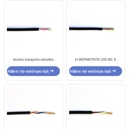
6cores εύκαμπτο καλώδιο
Η ΘΕΡΜΟΤΗΤΑ 205 MC 6
μολύβδου μηχανών σιλικόνης για
αφαιρεί τον πυρήνα το υψηλής
τις υψηλής θερμοκρασίας
θερμοκρασίας μέσο καλώδιο
Λάβετε την καλύτερη τιμή
Λάβετε την καλύτερη τιμή
μηχανές
τάσης FEP/PFA Insulaton