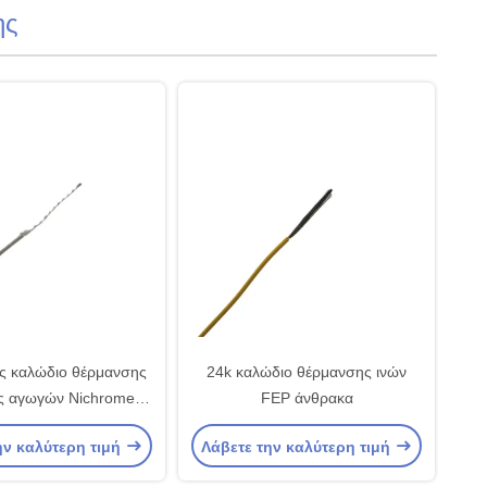
ης
ές καλώδιο θέρμανσης
24k καλώδιο θέρμανσης ινών
ης αγωγών Nichrome
FEP άνθρακα
λίκων 100ohm
ην καλύτερη τιμή
Λάβετε την καλύτερη τιμή