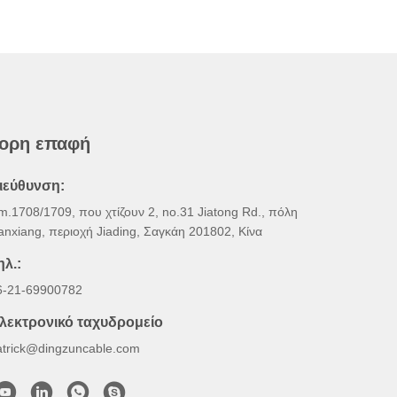
ορη επαφή
ιεύθυνση:
m.1708/1709, που χτίζουν 2, no.31 Jiatong Rd., πόλη
anxiang, περιοχή Jiading, Σαγκάη 201802, Κίνα
ηλ.:
6-21-69900782
λεκτρονικό ταχυδρομείο
atrick@dingzuncable.com