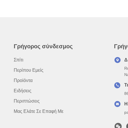
Γρήγορος σύνδεσμος
Γρήγ
Σπίτι
Δ
R
Περίπου Εμείς
N
Προϊόντα
Τ
Ειδήσεις
8
Περιπτώσεις
Η
Μας Ελάτε Σε Επαφή Με
p