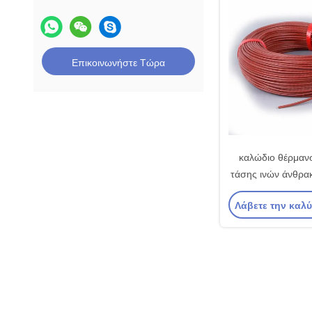
Επικοινωνήστε Τώρα
καλώδιο θέρμαν
τάσης ινών άνθρα
36V 48V για το
Λάβετε την καλ
υγειονομικής 