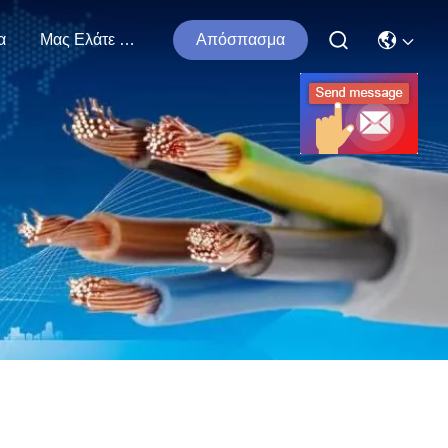
α
Μας Ελάτε Σε Επαφή Με
Απόσπασμα