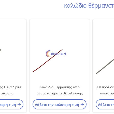
καλώδιο θέρμανσ
 Helix Spiral
Καλώδιο θέρμανσης από
Σπειροειδ
ιλικόνης
ανθρακονήματα 3k σιλικόνης
σιλικόν
ε
ύτερη τιμή
Λάβετε την καλύτερη τιμή
Λάβετε τ