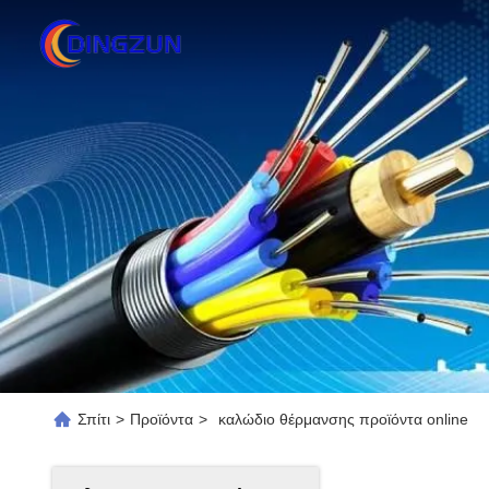
Σπίτι
>
Προϊόντα
>
καλώδιο θέρμανσης προϊόντα online