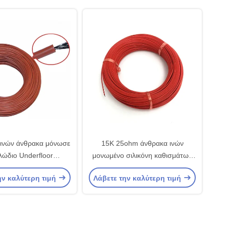
 ινών άνθρακα μόνωσε
15K 25ohm άνθρακα ινών
λώδιο Underfloor
μονωμένο σιλικόνη καθισμάτων
νσης 12K 33ohm
καλώδιο εφαρμογών Wattage
ην καλύτερη τιμή
Λάβετε την καλύτερη τιμή
τας το γενικό καλώδιο
θερμαστρών χαμηλό