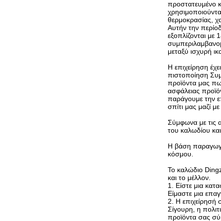
προστατευμένο κ
χρησιμοποιούνται
θερμοκρασίας, χα
Αυτήν την περίο
εξοπλίζονται με
συμπεριλαμβανομ
μεταξύ ισχυρή ι
Η επιχείρηση έχε
πιστοποίηση Συμ
προϊόντα μας πω
ασφάλειας προϊόν
παράγουμε την ε
σπίτι μας μαζί με
Σύμφωνα με τις 
του καλωδίου κα
Η βάση παραγωγής
κόσμου.
Το καλώδιο Dingz
και το μέλλον.
1. Είστε μια κατ
Είμαστε μια επαγ
2. Η επιχείρησή
Σίγουρη, η πολι
προϊόντα σας σύ