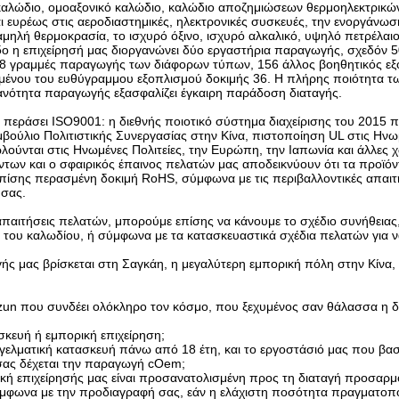
αλώδιο, ομοαξονικό καλώδιο, καλώδιο αποζημιώσεων θερμοηλεκτρικών ζ
 ευρέως στις αεροδιαστημικές, ηλεκτρονικές συσκευές, την ενοργάνωση, 
μηλή θερμοκρασία, το ισχυρό όξινο, ισχυρό αλκαλικό, υψηλό πετρέλαιο
δο η επιχείρησή μας διοργανώνει δύο εργαστήρια παραγωγής, σχεδόν 
 18 γραμμές παραγωγής των διάφορων τύπων, 156 άλλος βοηθητικός ε
ένου του ευθύγραμμου εξοπλισμού δοκιμής 36. Η πλήρης ποιότητα τω
κανότητα παραγωγής εξασφαλίζει έγκαιρη παράδοση διαταγής.
ι περάσει ISO9001: η διεθνής ποιοτικό σύστημα διαχείρισης του 2015 
βούλιο Πολιτιστικής Συνεργασίας στην Κίνα, πιστοποίηση UL στις Ηνω
λούνται στις Ηνωμένες Πολιτείες, την Ευρώπη, την Ιαπωνία και άλλες
των και ο σφαιρικός έπαινος πελατών μας αποδεικνύουν ότι τα προϊόντ
πίσης περασμένη δοκιμή RoHS, σύμφωνα με τις περιβαλλοντικές απαι
 σας.
απαιτήσεις πελατών, μπορούμε επίσης να κάνουμε το σχέδιο συνήθειας
ι του καλωδίου, ή σύμφωνα με τα κατασκευαστικά σχέδια πελατών για
 μας βρίσκεται στη Σαγκάη, η μεγαλύτερη εμπορική πόλη στην Κίνα, η
un που συνδέει ολόκληρο τον κόσμο, που ξεχυμένος σαν θάλασσα η δύν
ασκευή ή εμπορική επιχείρηση;
γελματική κατασκευή πάνω από 18 έτη, και το εργοστάσιό μας που βασ
 σας δέχεται την παραγωγή cOem;
τική επιχείρησής μας είναι προσανατολισμένη προς τη διαταγή προσαρ
μφωνα με την προδιαγραφή σας, εάν η ελάχιστη ποσότητα πραγματοπο