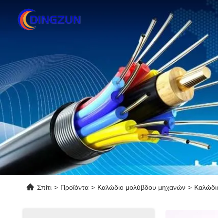
Σπίτι
>
Προϊόντα
>
Καλώδιο μολύβδου μηχανών
>
Καλώδι