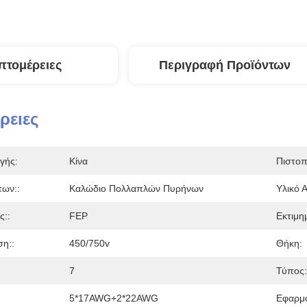
πτομέρειες
Περιγραφή Προϊόντων
ρειες
γής:
Κίνα
Πιστοπ
των::
Καλώδιο Πολλαπλών Πυρήνων
Υλικό 
ς::
FEP
Εκτιμη
ση::
450/750v
Θήκη:
7
Τύπος:
5*17AWG+2*22AWG
Εφαρμ