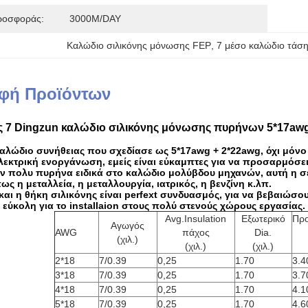
ροσφοράς:
3000M/DAY
Καλώδιο σιλικόνης μόνωσης FEP
, 
7 μέσο καλώδιο τάσ
φή Προϊόντων
 7 Dingzun καλώδιο σιλικόνης μόνωσης πυρήνων 5*17awg+
 καλώδιο συνήθειας που σχεδίασε ως 5*17awg + 2*22awg, όχι μόν
 ηλεκτρική ενοργάνωση, εμείς είναι εύκαμπτες για να προσαρμό
ν πολυ πυρήνα ειδικά στο καλώδιο μολύβδου μηχανών, αυτή η σε
ως η μεταλλεία, η μεταλλουργία, ιατρικός, η βενζίνη κ.λπ.
αι η θήκη σιλικόνης είναι perfext συνδυασμός, για να βεβαιώσο
 εύκολη για το installaion στους πολύ στενούς χώρους εργασίας.
Avg.Insulation
Εξωτερικό
Πρ
Αγωγός
AWG
πάχος
Dia.
(χιλ.)
(χιλ.)
(χιλ.)
2*18
7/0.39
0,25
1.70
3.4
3*18
7/0.39
0,25
1.70
3.7
4*18
7/0.39
0,25
1.70
4.1
5*18
7/0.39
0,25
1.70
4.6