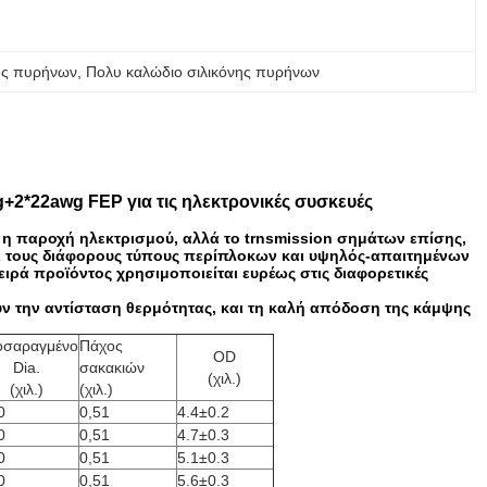
ης πυρήνων
, 
Πολυ καλώδιο σιλικόνης πυρήνων
2*22awg FEP για τις ηλεκτρονικές συσκευές
ο η παροχή ηλεκτρισμού, αλλά το trnsmission σημάτων επίσης,
σει τους διάφορους τύπους περίπλοκων και υψηλός-απαιτημένων
ιρά προϊόντος χρησιμοποιείται ευρέως στις διαφορετικές
υν την αντίσταση θερμότητας, και τη καλή απόδοση της κάμψης
οσαραγμένο
Πάχος
OD
Dia.
σακακιών
(χιλ.)
(χιλ.)
(χιλ.)
0
0,51
4.4±0.2
0
0,51
4.7±0.3
0
0,51
5.1±0.3
0
0,51
5.6±0.3