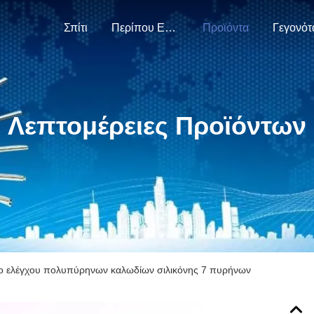
Σπίτι
Περίπου Εμείς
Προϊόντα
Γεγονότ
Λεπτομέρειες Προϊόντων
ο ελέγχου πολυπύρηνων καλωδίων σιλικόνης 7 πυρήνων