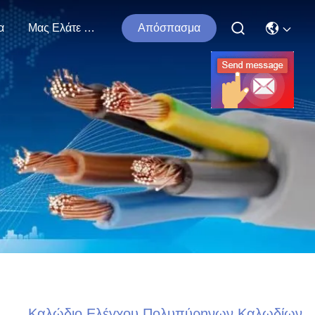
α
Μας Ελάτε Σε Επαφή Με
Απόσπασμα
Καλώδιο Ελέγχου Πολυπύρηνων Καλωδίων