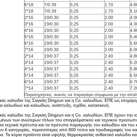
6*18
7/0.39
0,25
1.70
4.8
7*18
7/0.39
0,25
1.70
5.1
2*16
19/0.30
0,25
2.00
4.0
3*16
19/0.30
0,25
2.00
4.3
4*16
19/0.30
0,25
2.00
4.8
5*16
19/0.30
0,25
2.00
5.4
6*16
19/0.30
0,25
2.00
5.6
7*16
19/0.30
0,25
2.00
6.0
2*14
19/0.37
0,25
2.40
4.8
3*14
19/0.37
0,25
2.40
5.2
4*14
19/0.37
0,25
2.40
5.8
5*14
19/0.37
0,25
2.40
6.5
6*14
19/0.37
0,25
2.40
6.7
7*14
19/0.37
0,25
2.40
7.2
Παρατηρήσεις: ικανός να παραγάγει σύμφωνα με την απαί
ρικές καλώδιο της Σαγκάη Dingzun και η Co. καλωδίων, ΕΠΕ ως επιχείρ
να καλωδίων και καλωδίων, ανάπτυξη, σχέδιο, κατασκευή.
τρικές καλώδιο της Σαγκάη Dingzun και η Co. καλωδίων, ΕΠΕ έχουν τη
ένων των ανώτερων τίτλων του επαγγελματικού και τεχνικού προσωπικ
τα τεχνικά πρότυπα και τα πρότυπα παραγωγής του καλωδίου και το
υν 6 κατηγορίες, περισσότερες από 800 τύποι και προδιαγραφές του κ
α. Τα κύρια προϊόντα είναι υψηλής θερμοκρασίας ανθεκτικό καλώδιο κα