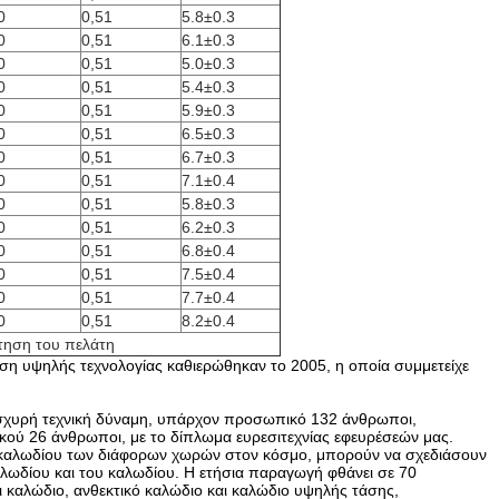
0
0,51
5.8±0.3
0
0,51
6.1±0.3
0
0,51
5.0±0.3
0
0,51
5.4±0.3
0
0,51
5.9±0.3
0
0,51
6.5±0.3
0
0,51
6.7±0.3
0
0,51
7.1±0.4
0
0,51
5.8±0.3
0
0,51
6.2±0.3
0
0,51
6.8±0.4
0
0,51
7.5±0.4
0
0,51
7.7±0.4
0
0,51
8.2±0.4
τηση του πελάτη
ηση υψηλής τεχνολογίας καθιερώθηκαν το 2005, η οποία συμμετείχε
ν ισχυρή τεχνική δύναμη, υπάρχον προσωπικό 132 άνθρωποι,
ού 26 άνθρωποι, με το δίπλωμα ευρεσιτεχνίας εφευρέσεών μας.
υ καλωδίου των διάφορων χωρών στον κόσμο, μπορούν να σχεδιάσουν
αλωδίου και του καλωδίου. Η ετήσια παραγωγή φθάνει σε 70
ι καλώδιο, ανθεκτικό καλώδιο και καλώδιο υψηλής τάσης,