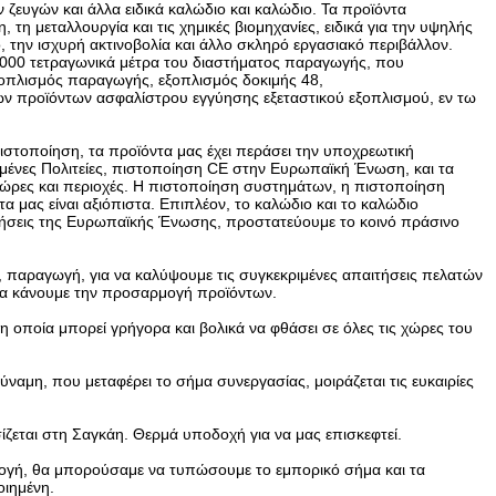
ευγών και άλλα ειδικά καλώδιο και καλώδιο. Τα προϊόντα
τη μεταλλουργία και τις χημικές βιομηχανίες, ειδικά για την υψηλής
, την ισχυρή ακτινοβολία και άλλο σκληρό εργασιακό περιβάλλον.
5000 τετραγωνικά μέτρα του διαστήματος παραγωγής, που
ξοπλισμός παραγωγής, εξοπλισμός δοκιμής 48,
ν προϊόντων ασφαλίστρου εγγύησης εξεταστικού εξοπλισμού, εν τω
πιστοποίηση, τα προϊόντα μας έχει περάσει την υποχρεωτική
μένες Πολιτείες, πιστοποίηση CE στην Ευρωπαϊκή Ένωση, και τα
 χώρες και περιοχές. Η πιστοποίηση συστημάτων, η πιστοποίηση
α μας είναι αξιόπιστα. Επιπλέον, το καλώδιο και το καλώδιο
τήσεις της Ευρωπαϊκής Ένωσης, προστατεύουμε το κοινό πράσινο
, παραγωγή, για να καλύψουμε τις συγκεκριμένες απαιτήσεις πελατών
 να κάνουμε την προσαρμογή προϊόντων.
 οποία μπορεί γρήγορα και βολικά να φθάσει σε όλες τις χώρες του
αμη, που μεταφέρει το σήμα συνεργασίας, μοιράζεται τις ευκαιρίες
ίζεται στη Σαγκάη. Θερμά υποδοχή για να μας επισκεφτεί.
μογή, θα μπορούσαμε να τυπώσουμε το εμπορικό σήμα και τα
ιημένη.