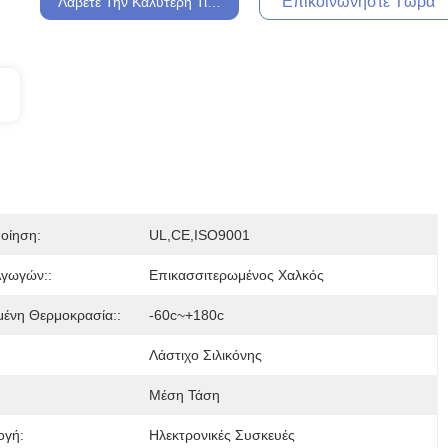
Επικοινωνήστε Τώρα
Λάβετε Την Καλύτερη Τιμή
οίηση:
UL,CE,ISO9001
Αγωγών::
Επικασσιτερωμένος Χαλκός
μένη Θερμοκρασία::
-60c~+180c
Λάστιχο Σιλικόνης
Μέση Τάση
ογή:
Ηλεκτρονικές Συσκευές