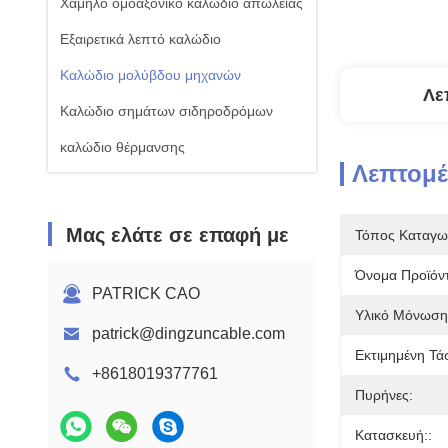
Χαμηλό ομοαξονικό καλώδιο απώλειας
Εξαιρετικά λεπτό καλώδιο
Καλώδιο μολύβδου μηχανών
Λε
Καλώδιο σημάτων σιδηροδρόμων
καλώδιο θέρμανσης
Λεπτομέ
Μας ελάτε σε επαφή με
Τόπος Καταγω
Όνομα Προϊόν
PATRICK CAO
Υλικό Μόνωση
patrick@dingzuncable.com
Εκτιμημένη Τά
+8618019377761
Πυρήνες:
Κατασκευή::