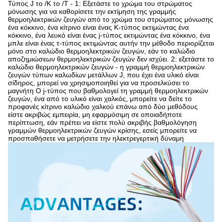
Τύπος J το /K το /T - 1: Εξετάστε το χρώμα του στρώματος
μόνωσης για να καθορίσετε την εκτίμηση της γραμμής
θερμοηλεκτρικών ζευγών από το χρώμα του στρώματος μόνωσης
ένα κόκκινο, ένα κίτρινο είναι ένας Κ-τύπος εκτιμώντας ένα
κόκκινο, ένα λευκό είναι ένας j-τύπος εκτιμώντας ένα κόκκινο, ένα
μπλε είναι ένας τ-τύπος εκτιμώντας αυτήν την μέθοδο περιορίζεται
μόνο στο καλώδιο θερμοηλεκτρικών ζευγών, εάν το καλώδιο
αποζημιώσεων θερμοηλεκτρικών ζευγών δεν ισχύει. 2: εξετάστε το
καλώδιο θερμοηλεκτρικών ζευγών - η γραμμή θερμοηλεκτρικών
ζευγών τύπων καλωδίων μετάλλων J, που έχει ένα υλικό είναι
σίδηρος, μπορεί να χρησιμοποιηθεί για να προσελκύσει το
μαγνήτη Ο j-τύπος που βαθμολογεί τη γραμμή θερμοηλεκτρικών
ζευγών, ένα από το υλικό είναι χαλκός, μπορείτε να δείτε το
προφανές κίτρινο καλώδιο χαλκού επάνω από δύο μεθόδους
είστε ακριβώς εμπειρία, μη εφαρμόσιμη σε οποιαδήποτε
περίπτωση, εάν πρέπει να είστε πολύ ακριβής βαθμολόγηση
γραμμών θερμοηλεκτρικών ζευγών κρίσης, εσείς μπορείτε να
προσπαθήσετε να μετρήσετε την ηλεκτρεγερτική δύναμη