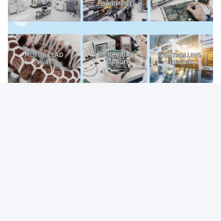
Το ειδικές ηλεκτρικές καλώδιο της Σαγκάη Dingzun και η Co.
καλωδίων, ΕΠΕ έχουν την ισχυρή τεχνική δύναμη, υπάρχον
προσωπικό 132 άνθρωποι, συμπεριλαμβανομένων των
ανώτερων τίτλων του επαγγελματικού και τεχνικού προσωπικού
26 άνθρωποι, με το δίπλωμα ευρεσιτεχνίας εφευρέσεών μας.
Καταλαβαίνουμε τα τεχνικά πρότυπα και τα πρότυπα παραγωγής
του καλωδίου και του καλωδίου των διάφορων χωρών στον
κόσμο, μπορούν να σχεδιάσουν και να παραγάγουν 6 κατηγορίες,
περισσότερες από 800 τύποι και προδιαγραφές του καλωδίου και
του καλωδίου. Η ετήσια παραγωγή φθάνει σε 70 εκατομμύριο
μέτρα. Τα κύρια προϊόντα είναι υψηλής θερμοκρασίας ανθεκτικό
καλώδιο και καλώδιο, ανθεκτικό καλώδιο και καλώδιο υψηλής
τάσης, προστατευμένο καλώδιο, ομοαξονικό καλώδιο, καλώδιο
αποζημιώσεων θερμοηλεκτρικών ζευγών και άλλα ειδικά καλώδιο
και καλώδιο. Τα προϊόντα χρησιμοποιούνται ευρέως στις
αεροδιαστημικές, ηλεκτρονικές συσκευές, την ενοργάνωση, τη
μεταλλουργία και τις χημικές βιομηχανίες, ειδικά για την υψηλής