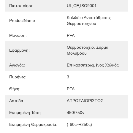
Πιστοποίηση:
UL,CE,ISO9001
Καλώδιο Αντιστάθμισης 
ProductName:
Θερμοστοιχείου
Μόνωση:
PFA
Θερμοστοιχείο, Σύρμα 
Εφαρμογή:
Μολύβδου
Αγωγός:
Επικασσιτερωμένος Χαλκός
Πυρήνες:
3
Θήκη:
PFA
Ασπίδα:
ΑΠΡΟΣΔΙΟΡΙΣΤΟΣ
Εκτιμημένη Τάση:
450/750v
Εκτιμημένη Θερμοκρασία:
(-60c~+250c)