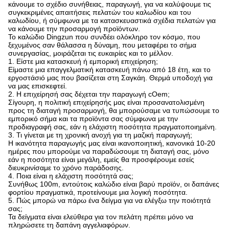
κάνουμε το σχέδιο συνήθειας, παραγωγή, για να καλύψουμε τις
συγκεκριμένες απαιτήσεις πελατών του καλωδίου και του
καλωδίου, ή σύμφωνα με τα κατασκευαστικά σχέδια πελατών για
να κάνουμε την προσαρμογή προϊόντων.
Το καλώδιο Dingzun που συνδέει ολόκληρο τον κόσμο, που
ξεχυμένος σαν θάλασσα η δύναμη, που μεταφέρει το σήμα
συνεργασίας, μοιράζεται τις ευκαιρίες και το μέλλον.
1. Είστε μια κατασκευή ή εμπορική επιχείρηση;
Είμαστε μια επαγγελματική κατασκευή πάνω από 18 έτη, και το
εργοστάσιό μας που βασίζεται στη Σαγκάη. Θερμά υποδοχή για
να μας επισκεφτεί.
2. Η επιχείρησή σας δέχεται την παραγωγή cOem;
Σίγουρη, η πολιτική επιχείρησής μας είναι προσανατολισμένη
προς τη διαταγή προσαρμογή, θα μπορούσαμε να τυπώσουμε το
εμπορικό σήμα και τα προϊόντα σας σύμφωνα με την
προδιαγραφή σας, εάν η ελάχιστη ποσότητα πραγματοποιημένη.
3. Τι γίνεται με τη χρονική ανοχή για τη μαζική παραγωγή;
Η ικανότητα παραγωγής μας είναι ικανοποιητική, κανονικά 10-20
ημέρες που μπορούμε να παραδώσουμε τη διαταγή σας, μόνο
εάν η ποσότητα είναι μεγάλη, εμείς θα προσφέρουμε εσείς
διευκρινίσαμε το χρόνο παράδοσης.
4. Ποια είναι η ελάχιστη ποσότητά σας;
Συνήθως 100m, εντούτοις καλώδιο είναι βαρύ προϊόν, οι δαπάνες
φορτίου πραγματικά, προτείνουμε μια λογική ποσότητα.
5. Πώς μπορώ να πάρω ένα δείγμα για να ελέγξω την ποιότητά
σας;
Τα δείγματα είναι ελεύθερα για τον πελάτη πρέπει μόνο να
πληρώσετε τη δαπάνη αγγελιαφόρων.