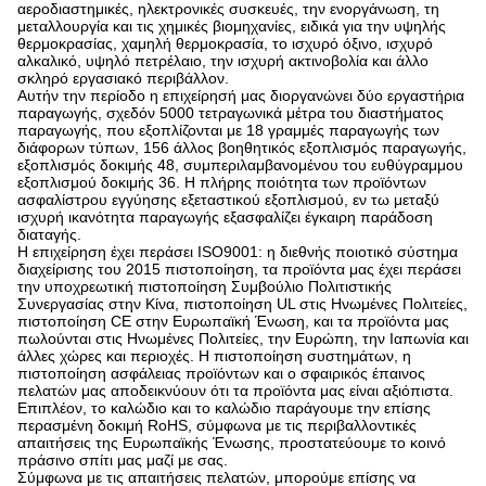
αεροδιαστημικές, ηλεκτρονικές συσκευές, την ενοργάνωση, τη
μεταλλουργία και τις χημικές βιομηχανίες, ειδικά για την υψηλής
θερμοκρασίας, χαμηλή θερμοκρασία, το ισχυρό όξινο, ισχυρό
αλκαλικό, υψηλό πετρέλαιο, την ισχυρή ακτινοβολία και άλλο
σκληρό εργασιακό περιβάλλον.
Αυτήν την περίοδο η επιχείρησή μας διοργανώνει δύο εργαστήρια
παραγωγής, σχεδόν 5000 τετραγωνικά μέτρα του διαστήματος
παραγωγής, που εξοπλίζονται με 18 γραμμές παραγωγής των
διάφορων τύπων, 156 άλλος βοηθητικός εξοπλισμός παραγωγής,
εξοπλισμός δοκιμής 48, συμπεριλαμβανομένου του ευθύγραμμου
εξοπλισμού δοκιμής 36. Η πλήρης ποιότητα των προϊόντων
ασφαλίστρου εγγύησης εξεταστικού εξοπλισμού, εν τω μεταξύ
ισχυρή ικανότητα παραγωγής εξασφαλίζει έγκαιρη παράδοση
διαταγής.
Η επιχείρηση έχει περάσει ISO9001: η διεθνής ποιοτικό σύστημα
διαχείρισης του 2015 πιστοποίηση, τα προϊόντα μας έχει περάσει
την υποχρεωτική πιστοποίηση Συμβούλιο Πολιτιστικής
Συνεργασίας στην Κίνα, πιστοποίηση UL στις Ηνωμένες Πολιτείες,
πιστοποίηση CE στην Ευρωπαϊκή Ένωση, και τα προϊόντα μας
πωλούνται στις Ηνωμένες Πολιτείες, την Ευρώπη, την Ιαπωνία και
άλλες χώρες και περιοχές. Η πιστοποίηση συστημάτων, η
πιστοποίηση ασφάλειας προϊόντων και ο σφαιρικός έπαινος
πελατών μας αποδεικνύουν ότι τα προϊόντα μας είναι αξιόπιστα.
Επιπλέον, το καλώδιο και το καλώδιο παράγουμε την επίσης
περασμένη δοκιμή RoHS, σύμφωνα με τις περιβαλλοντικές
απαιτήσεις της Ευρωπαϊκής Ένωσης, προστατεύουμε το κοινό
πράσινο σπίτι μας μαζί με σας.
Σύμφωνα με τις απαιτήσεις πελατών, μπορούμε επίσης να