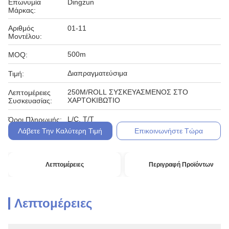
Επωνυμία
Dingzun
Μάρκας:
Αριθμός
01-11
Μοντέλου:
500m
MOQ:
Διαπραγματεύσιμα
Τιμή:
250M/ROLL ΣΥΣΚΕΥΑΣΜΕΝΟΣ ΣΤΟ
Λεπτομέρειες
ΧΑΡΤΟΚΙΒΩΤΙΟ
Συσκευασίας:
L/C, T/T
Όροι Πληρωμής:
Λάβετε Την Καλύτερη Τιμή
Επικοινωνήστε Τώρα
Λεπτομέρειες
Περιγραφή Προϊόντων
Λεπτομέρειες