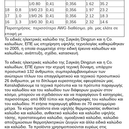
1/0.80
0,41
0,356
1.62
35.2
18
0,8
19/0.23
0,41
0,356
1.97
23.2
17
1.0
19/0.26
0,41
0,356
2.12
18.3
16
1.3
19/0.30
0,41
0,356
2.32
14.6
Παρατηρήσεις: περισσότερο AWG διαθέσιμο, pls. μας ελάτε σε
επαφή με
Το ειδικές ηλεκτρικές καλώδιο της Σαγκάη Dingzun και η Co.
καλωδίων, ΕΠΕ ως επιχείρηση υψηλής τεχνολογίας καθιερώθηκαν
το 2005, η οποία συμμετείχε στην ειδική έρευνα καλωδίων και
καλωδίων, ανάπτυξη, σχέδιο, κατασκευή.
Το ειδικές ηλεκτρικές καλώδιο της Σαγκάη Dingzun και η Co.
καλωδίων, ΕΠΕ έχουν την ισχυρή τεχνική δύναμη, υπάρχον
προσωπικό 132 άνθρωποι, συμπεριλαμβανομένων των
ανώτερων τίτλων του επαγγελματικού και τεχνικού προσωπικού
26 άνθρωποι, με το δίπλωμα ευρεσιτεχνίας εφευρέσεών μας.
Καταλαβαίνουμε τα τεχνικά πρότυπα και τα πρότυπα παραγωγής
του καλωδίου και του καλωδίου των διάφορων χωρών στον
κόσμο, μπορούν να σχεδιάσουν και να παραγάγουν 6 κατηγορίες,
περισσότερες από 800 τύποι και προδιαγραφές του καλωδίου και
του καλωδίου. Η ετήσια παραγωγή φθάνει σε 70 εκατομμύριο
μέτρα. Τα κύρια προϊόντα είναι υψηλής θερμοκρασίας ανθεκτικό
καλώδιο και καλώδιο, ανθεκτικό καλώδιο και καλώδιο υψηλής
τάσης, προστατευμένο καλώδιο, ομοαξονικό καλώδιο, καλώδιο
αποζημιώσεων θερμοηλεκτρικών ζευγών και άλλα ειδικά καλώδιο
και καλώδιο. Τα προϊόντα χρησιμοποιούνται ευρέως στις