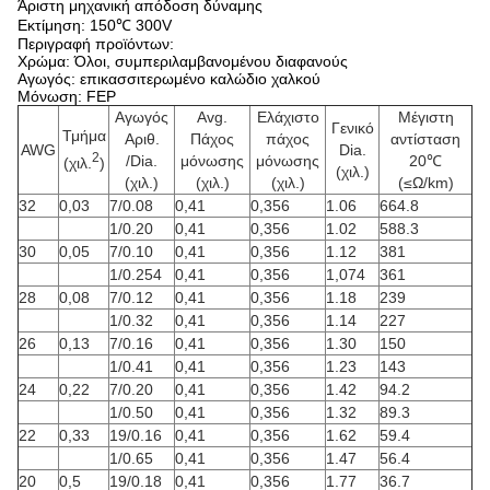
Άριστη μηχανική απόδοση δύναμης
Εκτίμηση: 150℃ 300V
Περιγραφή προϊόντων:
Χρώμα: Όλοι, συμπεριλαμβανομένου διαφανούς
Αγωγός: επικασσιτερωμένο καλώδιο χαλκού
Μόνωση: FEP
Αγωγός
Avg.
Ελάχιστο
Μέγιστη
Γενικό
Τμήμα
Αριθ.
Πάχος
πάχος
αντίσταση
AWG
Dia.
2
/Dia.
μόνωσης
μόνωσης
20℃
(χιλ.
)
(χιλ.)
(χιλ.)
(χιλ.)
(χιλ.)
(≤Ω/km)
32
0,03
7/0.08
0,41
0,356
1.06
664.8
1/0.20
0,41
0,356
1.02
588.3
30
0,05
7/0.10
0,41
0,356
1.12
381
1/0.254
0,41
0,356
1,074
361
28
0,08
7/0.12
0,41
0,356
1.18
239
1/0.32
0,41
0,356
1.14
227
26
0,13
7/0.16
0,41
0,356
1.30
150
1/0.41
0,41
0,356
1.23
143
24
0,22
7/0.20
0,41
0,356
1.42
94.2
1/0.50
0,41
0,356
1.32
89.3
22
0,33
19/0.16
0,41
0,356
1.62
59.4
1/0.65
0,41
0,356
1.47
56.4
20
0,5
19/0.18
0,41
0,356
1.77
36.7