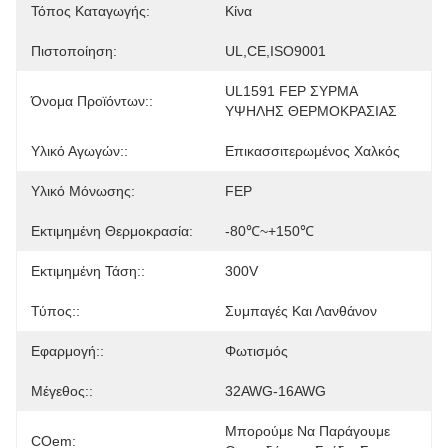
Τόπος Καταγωγής:
Κίνα
Πιστοποίηση:
UL,CE,ISO9001
UL1591 FEP ΣΥΡΜΑ 
Όνομα Προϊόντων::
ΥΨΗΛΗΣ ΘΕΡΜΟΚΡΑΣΙΑΣ
Υλικό Αγωγών::
Επικασσιτερωμένος Χαλκός
Υλικό Μόνωσης:
FEP
Εκτιμημένη Θερμοκρασία:
-80℃~+150℃
Εκτιμημένη Τάση::
300V
Τύπος::
Συμπαγές Και Λανθάνον
Εφαρμογή::
Φωτισμός
Μέγεθος::
32AWG-16AWG
Μπορούμε Να Παράγουμε 
COem: