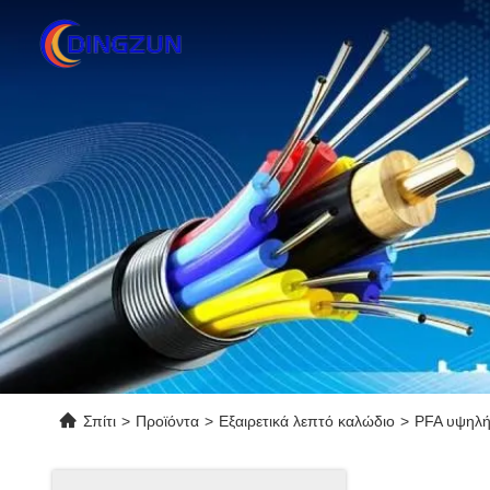
Σπίτι
>
Προϊόντα
>
Εξαιρετικά λεπτό καλώδιο
>
PFA υψηλή