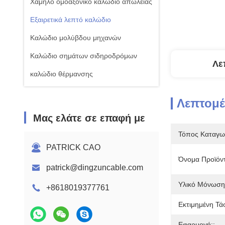
Χαμηλό ομοαξονικό καλώδιο απώλειας
Εξαιρετικά λεπτό καλώδιο
Καλώδιο μολύβδου μηχανών
Καλώδιο σημάτων σιδηροδρόμων
Λε
καλώδιο θέρμανσης
Λεπτομέ
Μας ελάτε σε επαφή με
Τόπος Καταγω
PATRICK CAO
Όνομα Προϊόν
patrick@dingzuncable.com
Υλικό Μόνωση
+8618019377761
Εκτιμημένη Τά
Εφαρμογή::