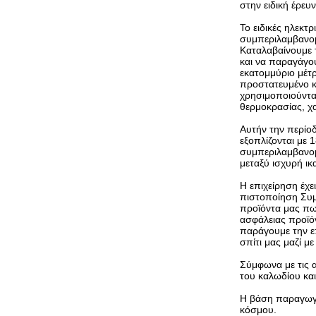
στην ειδική έρευ
Το ειδικές ηλεκ
συμπεριλαμβανομ
Καταλαβαίνουμε 
και να παραγάγο
εκατομμύριο μέτρ
προστατευμένο κ
χρησιμοποιούνται
θερμοκρασίας, χα
Αυτήν την περίο
εξοπλίζονται με
συμπεριλαμβανομ
μεταξύ ισχυρή ι
Η επιχείρηση έχε
πιστοποίηση Συμ
προϊόντα μας πω
ασφάλειας προϊόν
παράγουμε την ε
σπίτι μας μαζί με
Σύμφωνα με τις 
του καλωδίου κα
Η βάση παραγωγής
κόσμου.