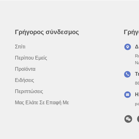
Γρήγορος σύνδεσμος
Γρήγ
Σπίτι
Δ
R
Περίπου Εμείς
N
Προϊόντα
Τ
Ειδήσεις
8
Περιπτώσεις
Η
Μας Ελάτε Σε Επαφή Με
p