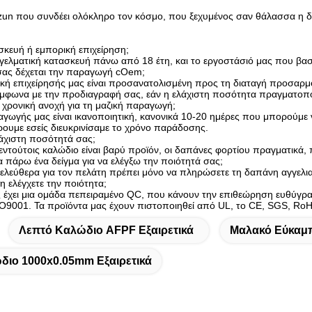
un που συνδέει ολόκληρο τον κόσμο, που ξεχυμένος σαν θάλασσα η δύν
ασκευή ή εμπορική επιχείρηση;
γελματική κατασκευή πάνω από 18 έτη, και το εργοστάσιό μας που βασ
 σας δέχεται την παραγωγή cOem;
τική επιχείρησής μας είναι προσανατολισμένη προς τη διαταγή προσαρ
μφωνα με την προδιαγραφή σας, εάν η ελάχιστη ποσότητα πραγματοπο
τη χρονική ανοχή για τη μαζική παραγωγή;
αγωγής μας είναι ικανοποιητική, κανονικά 10-20 ημέρες που μπορούμε 
ρουμε εσείς διευκρινίσαμε το χρόνο παράδοσης.
ελάχιστη ποσότητά σας;
τούτοις καλώδιο είναι βαρύ προϊόν, οι δαπάνες φορτίου πραγματικά, 
 πάρω ένα δείγμα για να ελέγξω την ποιότητά σας;
ι ελεύθερα για τον πελάτη πρέπει μόνο να πληρώσετε τη δαπάνη αγγελ
η ελέγχετε την ποιότητα;
ς έχει μια ομάδα πεπειραμένο QC, που κάνουν την επιθεώρηση ευθύγρα
SO9001. Τα προϊόντα μας έχουν πιστοποιηθεί από UL, το CE, SGS, RoHS
Λεπτό Καλώδιο AFPF Εξαιρετικά
Μαλακό Εύκαμ
διο 1000x0.05mm Εξαιρετικά