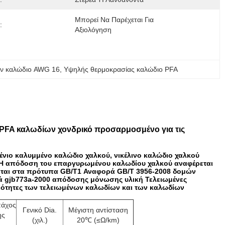
Μπορεί Να Παρέχεται Για 
:
Αξιολόγηση
όν καλώδιο AWG 16
, 
Υψηλής θερμοκρασίας καλώδιο PFA
A καλωδίων χονδρικό προσαρμοσμένο για τις
νιο καλυμμένο καλώδιο χαλκού, νικέλινο καλώδιο χαλκού
 απόδοση του επαργυρωμένου καλωδίου χαλκού αναφέρεται
εται στα πρότυπα GB/T1 Αναφορά GB/T 3956-2008 δομών
ά gjb773a-2000 απόδοσης μόνωσης υλική Τελειωμένες
ιότητες των τελειωμένων καλωδίων και των καλωδίων
πάχος
Γενικό Dia.
Μέγιστη αντίσταση
ης
(χιλ.)
20℃ (≤Ω/km)