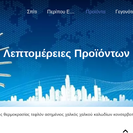
Σπίτι
Περίπου Εμείς
Προϊόντα
Γεγονότ
Λεπτομέρειες Προϊόντων
ς θερμοκρασίας τεφλόν ασημένιος χαλκός χαλκού καλωδίων κονσερβ