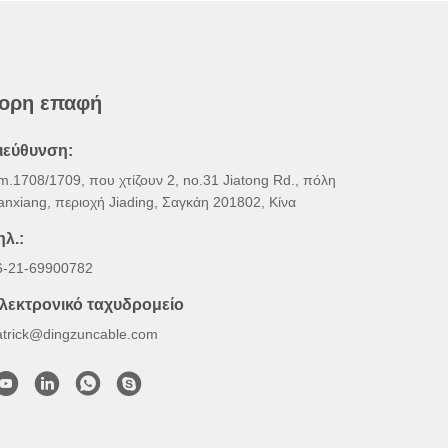
ορη επαφή
ιεύθυνση:
m.1708/1709, που χτίζουν 2, no.31 Jiatong Rd., πόλη
anxiang, περιοχή Jiading, Σαγκάη 201802, Κίνα
ηλ.:
6-21-69900782
λεκτρονικό ταχυδρομείο
atrick@dingzuncable.com