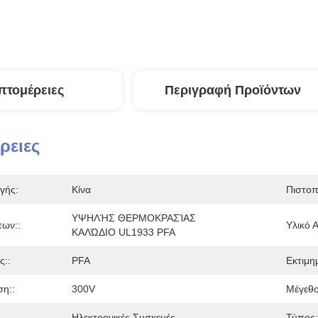
πτομέρειες
Περιγραφή Προϊόντων
ρειες
γής:
Κίνα
Πιστοπ
ΥΨΗΛΉΣ ΘΕΡΜΟΚΡΑΣΊΑΣ 
των::
Υλικό 
ΚΑΛΏΔΙΟ UL1933 PFA
ς::
PFA
Εκτιμη
ση::
300V
Μέγεθο
Ηλεκτρονικές Συσκευές
Τύπος: