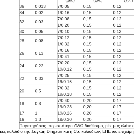
(χιλ.)
(χιλ.)
(χιλ.)
36
0,013
7/0.05
0,15
0,12
34
0,02
1/0.16
0,15
0,12
7/0.08
0,15
0,12
32
0,03
1/0.20
0,15
0,12
30
0,05
7/0.10
0,15
0,12
7/0.12
0,15
0,12
28
0,08
1/0.32
0,15
0,12
7/0.16
0,15
0,12
26
0,13
1/0.41
0,15
0,12
7/0.20
0,15
0,12
24
0,22
19/0.12
0,15
0,12
7/0.25
0,15
0,12
22
0,33
19/0.15
0,15
0,12
7/0.32
0,15
0,12
20
0,5
19/0.18
0,15
0,12
7/0.40
0,20
0,17
18
0,8
19/0.23
0,20
0,17
17
1
19/0.26
0,20
0,17
16
1.3
19/0.30
0,20
0,17
Παρατηρήσεις: περισσότερο AWG διαθέσιμο, pls. μας ελάτε 
ρικές καλώδιο της Σαγκάη Dingzun και η Co. καλωδίων, ΕΠΕ ως επιχείρ