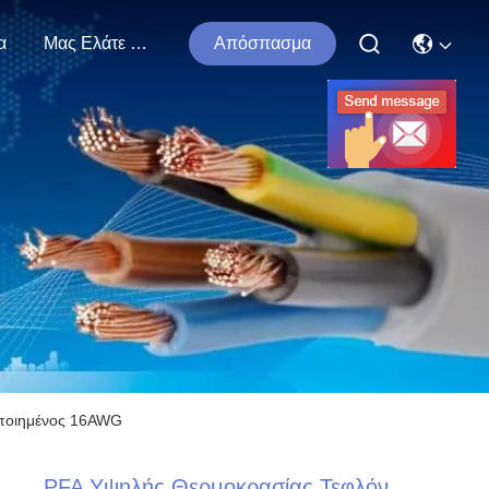
α
Μας Ελάτε Σε Επαφή Με
Απόσπασμα
οποιημένος 16AWG
PFA Υψηλής Θερμοκρασίας Τεφλόν