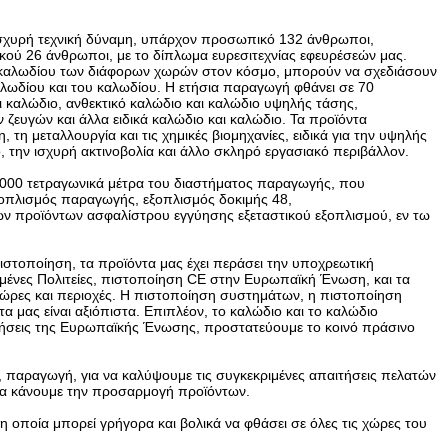
ν ισχυρή τεχνική δύναμη, υπάρχον προσωπικό 132 άνθρωποι,
ού 26 άνθρωποι, με το δίπλωμα ευρεσιτεχνίας εφευρέσεών μας.
υ καλωδίου των διάφορων χωρών στον κόσμο, μπορούν να σχεδιάσουν
αλωδίου και του καλωδίου. Η ετήσια παραγωγή φθάνει σε 70
ι καλώδιο, ανθεκτικό καλώδιο και καλώδιο υψηλής τάσης,
ευγών και άλλα ειδικά καλώδιο και καλώδιο. Τα προϊόντα
τη μεταλλουργία και τις χημικές βιομηχανίες, ειδικά για την υψηλής
, την ισχυρή ακτινοβολία και άλλο σκληρό εργασιακό περιβάλλον.
5000 τετραγωνικά μέτρα του διαστήματος παραγωγής, που
ξοπλισμός παραγωγής, εξοπλισμός δοκιμής 48,
ν προϊόντων ασφαλίστρου εγγύησης εξεταστικού εξοπλισμού, εν τω
πιστοποίηση, τα προϊόντα μας έχει περάσει την υποχρεωτική
μένες Πολιτείες, πιστοποίηση CE στην Ευρωπαϊκή Ένωση, και τα
 χώρες και περιοχές. Η πιστοποίηση συστημάτων, η πιστοποίηση
α μας είναι αξιόπιστα. Επιπλέον, το καλώδιο και το καλώδιο
τήσεις της Ευρωπαϊκής Ένωσης, προστατεύουμε το κοινό πράσινο
, παραγωγή, για να καλύψουμε τις συγκεκριμένες απαιτήσεις πελατών
 να κάνουμε την προσαρμογή προϊόντων.
 οποία μπορεί γρήγορα και βολικά να φθάσει σε όλες τις χώρες του