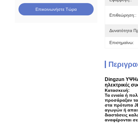
Επικοινωνήστε Τώρα
Επιθεώρηση::
Δυνατότητα Π
Επισημαίνω:
Περιγρα
Dingzun ΥΨΗ
ηλεκτρικές συ
Κατασκευή:
Τα ενιαία ή πο
προσάραξαν τα
στα πρότυπα JB
αγωγών ή απαιτ
διαστάσεις καλ
αναφέρονται σε