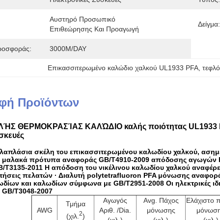
Αυστηρό Προσωπικό 
Δείγμα:
Επιθεώρησης Και Προαγωγή
ροσφοράς:
3000M/DAY
Επικασσιτερωμένο καλώδιο χαλκού UL1933 PFA
, 
τεφλ
φή Προϊόντων
ΛΉΣ ΘΕΡΜΟΚΡΑΣΊΑΣ ΚΑΛΏΔΙΟ καλής ποιότητας UL1933 PF
σκευές
λλαπλάσια σκέλη του επικασσιτερωμένου καλωδίου χαλκού, ασημέ
 μαλακά πρότυπα αναφοράς GB/T4910-2009 απόδοσης αγωγών Η
/T3135-2011 Η απόδοση του νικέλινου καλωδίου χαλκού αναφέρ
ήσεις πελατών · Διαλυτή polytetrafluoron PFA μόνωσης αναφορ
ωδίων και καλωδίων σύμφωνα με GB/T2951-2008 Οι ηλεκτρικές ιδ
 GB/T3048-2007
Αγωγός
Avg. Πάχος
Ελάχιστο 
Τμήμα
AWG
Αριθ. /Dia.
μόνωσης
μόνωσ
2
(χιλ.
)