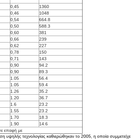
0,45
1360
0,46
1048
0,54
664.8
0,50
588.3
0,60
381
0,66
239
0,62
227
0,78
150
0,71
143
0,90
94.2
0,90
89.3
1.05
56.4
1.05
59.4
1.26
35.2
1.20
36.7
1.6
23.2
1.55
23.2
1.70
18.3
1.90
14.6
σε επαφή με
ηση υψηλής τεχνολογίας καθιερώθηκαν το 2005, η οποία συμμετείχε