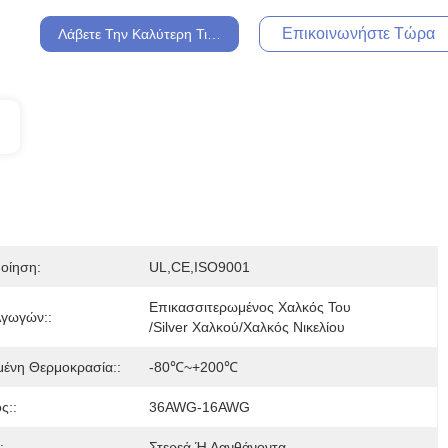
Επικοινωνήστε Τώρα
Λάβετε Την Καλύτερη Τιμή
οίηση:
UL,CE,ISO9001
Επικασσιτερωμένος Χαλκός Του 
Αγωγών::
/Silver Χαλκού/χαλκός Νικελίου
μένη Θερμοκρασία::
-80℃~+200℃
ς::
36AWG-16AWG
:
Στερεά Ή Λανθάνοντα