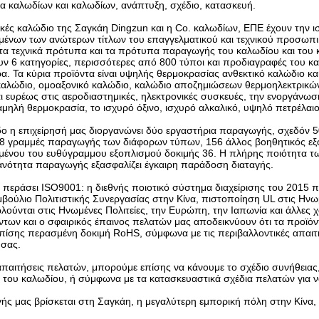
να καλωδίων και καλωδίων, ανάπτυξη, σχέδιο, κατασκευή.
τρικές καλώδιο της Σαγκάη Dingzun και η Co. καλωδίων, ΕΠΕ έχουν τη
ένων των ανώτερων τίτλων του επαγγελματικού και τεχνικού προσωπικ
τα τεχνικά πρότυπα και τα πρότυπα παραγωγής του καλωδίου και το
υν 6 κατηγορίες, περισσότερες από 800 τύποι και προδιαγραφές του κ
α. Τα κύρια προϊόντα είναι υψηλής θερμοκρασίας ανθεκτικό καλώδιο κα
αλώδιο, ομοαξονικό καλώδιο, καλώδιο αποζημιώσεων θερμοηλεκτρικών ζ
 ευρέως στις αεροδιαστημικές, ηλεκτρονικές συσκευές, την ενοργάνωση, 
μηλή θερμοκρασία, το ισχυρό όξινο, ισχυρό αλκαλικό, υψηλό πετρέλαιο
δο η επιχείρησή μας διοργανώνει δύο εργαστήρια παραγωγής, σχεδόν 
 18 γραμμές παραγωγής των διάφορων τύπων, 156 άλλος βοηθητικός ε
ένου του ευθύγραμμου εξοπλισμού δοκιμής 36. Η πλήρης ποιότητα τω
κανότητα παραγωγής εξασφαλίζει έγκαιρη παράδοση διαταγής.
ι περάσει ISO9001: η διεθνής ποιοτικό σύστημα διαχείρισης του 2015 
βούλιο Πολιτιστικής Συνεργασίας στην Κίνα, πιστοποίηση UL στις Ηνω
λούνται στις Ηνωμένες Πολιτείες, την Ευρώπη, την Ιαπωνία και άλλες
των και ο σφαιρικός έπαινος πελατών μας αποδεικνύουν ότι τα προϊόντ
πίσης περασμένη δοκιμή RoHS, σύμφωνα με τις περιβαλλοντικές απαι
 σας.
απαιτήσεις πελατών, μπορούμε επίσης να κάνουμε το σχέδιο συνήθειας
ι του καλωδίου, ή σύμφωνα με τα κατασκευαστικά σχέδια πελατών για
 μας βρίσκεται στη Σαγκάη, η μεγαλύτερη εμπορική πόλη στην Κίνα, η