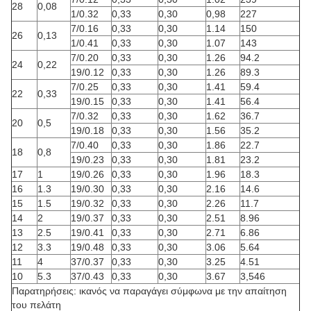
28
0,08
1/0.32
0,33
0,30
0,98
227
7/0.16
0,33
0,30
1.14
150
26
0,13
1/0.41
0,33
0,30
1.07
143
7/0.20
0,33
0,30
1.26
94.2
24
0,22
19/0.12
0,33
0,30
1.26
89.3
7/0.25
0,33
0,30
1.41
59.4
22
0,33
19/0.15
0,33
0,30
1.41
56.4
7/0.32
0,33
0,30
1.62
36.7
20
0,5
19/0.18
0,33
0,30
1.56
35.2
7/0.40
0,33
0,30
1.86
22.7
18
0,8
19/0.23
0,33
0,30
1.81
23.2
17
1
19/0.26
0,33
0,30
1.96
18.3
16
1.3
19/0.30
0,33
0,30
2.16
14.6
15
1.5
19/0.32
0,33
0,30
2.26
11.7
14
2
19/0.37
0,33
0,30
2.51
8.96
13
2.5
19/0.41
0,33
0,30
2.71
6.86
12
3.3
19/0.48
0,33
0,30
3.06
5.64
11
4
37/0.37
0,33
0,30
3.25
4.51
10
5.3
37/0.43
0,33
0,30
3.67
3,546
Παρατηρήσεις: ικανός να παραγάγει σύμφωνα με την απαίτηση
του πελάτη