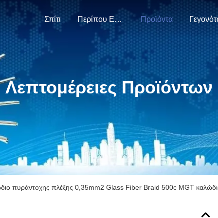
Σπίτι
Περίπου Εμείς
Προϊόντα
Γεγονότ
Λεπτομέρειες Προϊόντων
διο πυράντοχης πλέξης 0,35mm2 Glass Fiber Braid 500c MGT καλώδι