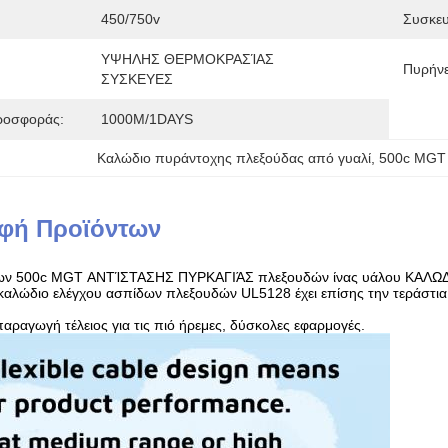
450/750v
Συσκευ
ΥΨΗΛΗΣ ΘΕΡΜΟΚΡΑΣΊΑΣ 
Πυρήνε
ΣΥΣΚΕΥΕΣ
ροσφοράς:
1000M/1DAYS
Καλώδιο πυράντοχης πλεξούδας από γυαλί
, 
500c MGT 
φή Προϊόντων
ων 500c MGT ΑΝΤΊΣΤΑΣΗΣ ΠΥΡΚΑΓΙΆΣ πλεξουδών ίνας υάλου ΚΑΛΩΔ
αλώδιο ελέγχου ασπίδων πλεξουδών UL5128 έχει επίσης την τεράστια
αραγωγή τέλειος για τις πιό ήρεμες, δύσκολες εφαρμογές.