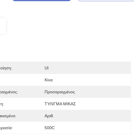
οίηση:
Ul
Κίνα
ραγμένος:
Προσαραγμένος
η:
ΤΥΛΙΓΜΑ ΜΙΚΑΣ
κισμένο:
Αριθ.
ρασία:
500C