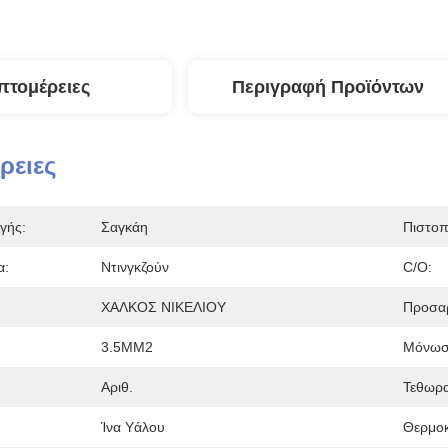
πτομέρειες
Περιγραφή Προϊόντων
ρειες
γής:
Σαγκάη
Πιστοπ
α:
Ντινγκζούν
C/O:
ΧΑΛΚΟΣ ΝΙΚΕΛΙΟΥ
Προσα
3.5MM2
Μόνωσ
Αριθ.
Τεθωρα
Ίνα Υάλου
Θερμοκ