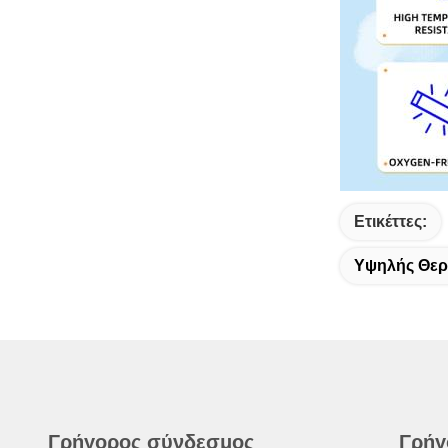
Ετικέττες:
Υψηλής Θερ
Γρήγορος σύνδεσμος
Γρήγ