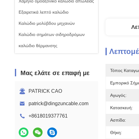
Χαμηλό ομοαξονικό καλώδιο απώλειας
Εξαιρετικά λεπτό καλώδιο
Καλώδιο μολύβδου μηχανών
Λε
Καλώδιο σημάτων σιδηροδρόμων
καλώδιο θέρμανσης
Λεπτομέ
Τόπος Καταγω
Μας ελάτε σε επαφή με
Εμπορικό Σήμ
PATRICK CAO
Αγωγός:
patrick@dingzuncable.com
Κατασκευή:
+8618019377761
Ασπίδα:
Θήκη: