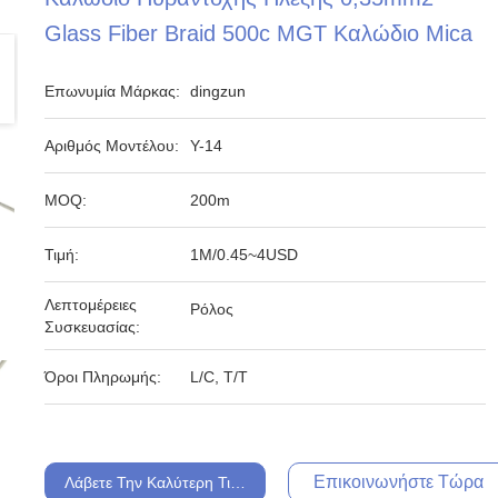
Glass Fiber Braid 500c MGT Καλώδιο Mica
Επωνυμία Μάρκας:
dingzun
Αριθμός Μοντέλου:
Υ-14
MOQ:
200m
Τιμή:
1M/0.45~4USD
Λεπτομέρειες
Ρόλος
Συσκευασίας:
Όροι Πληρωμής:
L/C, T/T
Επικοινωνήστε Τώρα
Λάβετε Την Καλύτερη Τιμή