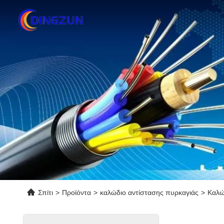
Σπίτι
>
Προϊόντα
>
καλώδιο αντίστασης πυρκαγιάς
>
Καλώ