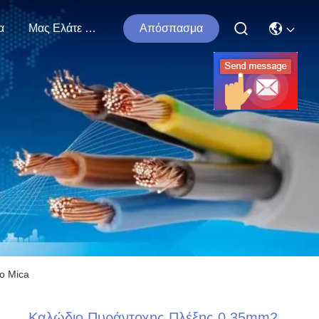
α
Μας Ελάτε Σε Επαφή Με
Απόσπασμα
ο Mica
Καλώδιο Πυράντοχης Πλέξης 0,35mm2