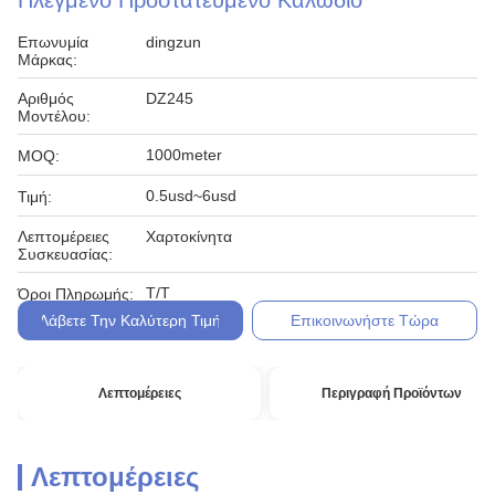
Πλεγμένο Προστατευμένο Καλώδιο
Επωνυμία
dingzun
Μάρκας:
Αριθμός
DZ245
Μοντέλου:
1000meter
MOQ:
0.5usd~6usd
Τιμή:
Λεπτομέρειες
Χαρτοκίνητα
Συσκευασίας:
T/T
Όροι Πληρωμής:
Λάβετε Την Καλύτερη Τιμή
Επικοινωνήστε Τώρα
Λεπτομέρειες
Περιγραφή Προϊόντων
Λεπτομέρειες