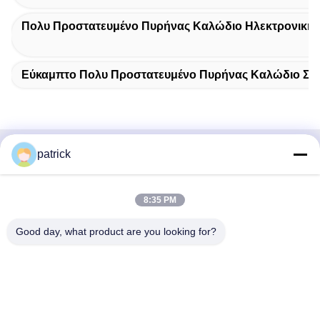
Πολυ Προστατευμένο Πυρήνας Καλώδιο Ηλεκτρονικής
Εύκαμπτο Πολυ Προστατευμένο Πυρήνας Καλώδιο Σιλ
patrick
Γρήγορη επαφή
Διεύθυνση:
8:35 PM
Rm.1708/1709, που χτίζουν 2, no.31 Jiatong Rd., πόλη
Good day, what product are you looking for?
Nanxiang, περιοχή Jiading, Σαγκάη 201802, Κίνα
Τηλ.:
86-21-69900782
Ηλεκτρονικό ταχυδρομείο